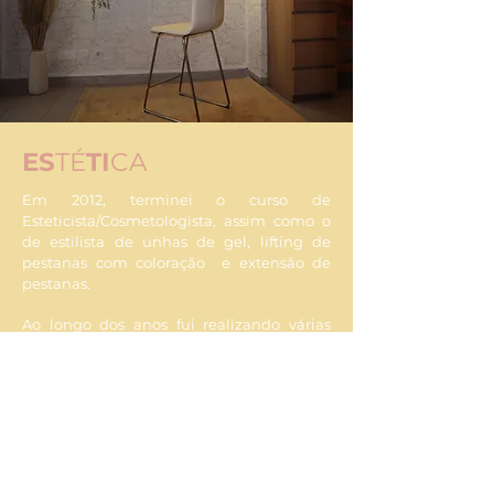
ES
TÉ
TI
CA
Em 2012, terminei o curso de
Esteticista/Cosmetologista, assim como o
de estilista de unhas de gel, lifting de
pestanas com coloração e extensão de
pestanas.
Ao longo dos anos fui realizando várias
reciclagens para me manter sempre
atualizada., em todas as áreas.
MA
QUI
LHA
GEM
Formei-me como Maquilhadora