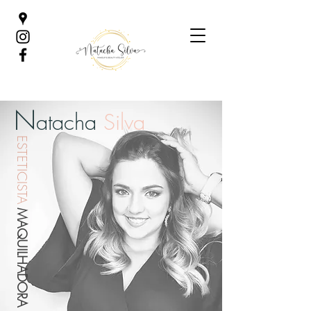
N
atacha
Silva
ESTETICISTA
MAQUILHADORA